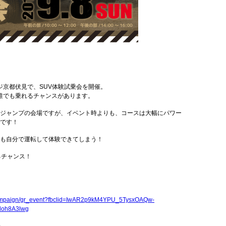
ジ京都伏見で、SUV体験試乗会を開催。
誰でも乗れるチャンスがあります。
ジャンプの会場ですが、イベント時よりも、コースは大幅にパワー
です！
も自分で運転して体験できてしまう！
るチャンス！
/campaign/gr_event?fbclid=IwAR2p9kM4YPU_5TysxOAQw-
oh8A3lwg