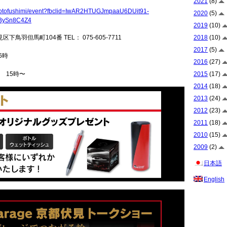
2021
(8)
e-kyotofushimi/event?fbclid=IwAR2HTUGJmpaaU6DUit91-
2020
(5)
BySn8C4Z4
2019
(10)
羽但馬町104番 TEL： 075-605-7711
2018
(10)
2017
(5)
6時
2016
(27)
15時〜
2015
(17)
2014
(18)
2013
(24)
2012
(23)
2011
(18)
2010
(15)
2009
(2)
日本語
English