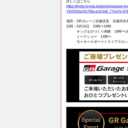
詳しくはこちら
https://kyoto-toyota.jp/store/grgarag
Y9VQHGzQU7Wa-pUCkW_77gvYlr-67
場所：GRガレージ京都伏見 京都市伏見区下鳥
日時：9月16日 10時〜16時
キッズものづくり体験 10時〜1
トークショー 14時〜
モータースポーツトライアスロン 