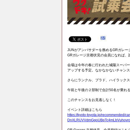
JUNがアンバサダーを務めるGRガレー
GRガレージ京都伏見の会員になれば、
会場は今年の春に行われた城陽スーパー
アップする予定。なかなかないチャンス
さらにランクル、プラド、ハイラックス
午前と午後の２部制で合計50名が乗れ
このチャンスをお見逃しなく！
イベント詳細はこちら
https://kyoto-toyota.jp/recommended
DnXLRUVVdmGgoUBpTc4mLbVuhovrd