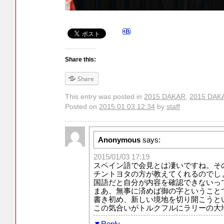
Share this:
Share
This entry was posted in
2015 DAKAR
,
2015 DAKA
Posted on
2015.01.03 12:34
by
staff
Anonymous
says:
2015/01/03 17:19
スペイン語で会見とは凄いですね。そ
チントヨタの方が教えてくれるのでし
国語だと自分が内容を確認できないっ
まあ、無事に済めば御の字ということ
書き初め、新しい境地を切り開こうと
この気合いがトルクフルにラリーの大
Reply