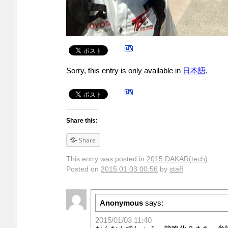
Sorry, this entry is only available in
日本語
.
Share this:
Share
This entry was posted in
2015 DAKAR(tech)
.
Posted on
2015.01.03 00:56
by
staff
Anonymous
says:
2015/01/03 11:40