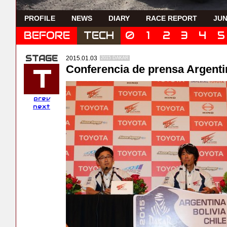
PROFILE
NEWS
DIARY
RACE REPORT
JUN
BEFORE
TECH
0
1
2
3
4
5
2015.01.03
2015 DAKAR
Conferencia de prensa Argenti
T
prev
next