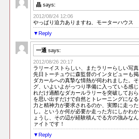
晶
says:
2012/08/24 12:06
やっぱり迫力ありますね、モーターハウス
Reply
一通
says:
2012/08/26 20:17
ラリーイストらしい、またラリーらしい写真
先日トーチュウに森監督のインタビューも掲
ダカールへの真摯な情熱が伺われました。そ
グ、いよいよがっつり準備に入っている感じ
れだけ過酷なダカールラリーを突破しておら
を思い出すだけで自然とトレーニングになる
力と精神力が要求されるのか、実際に走った
し。というか何が必要か走った方にしかわか
ょうし、その辺が経験積んでる方の強みなん
ァイトです！
Reply