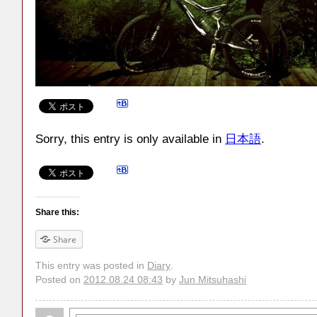
Sorry, this entry is only available in
日本語
.
Share this:
Share
This entry was posted in
Diary
.
Posted on
2012.08.24 08:43
by
Jun Mitsuhashi