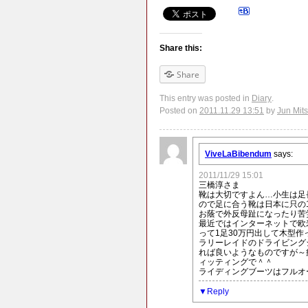
Share this:
Share
This entry was posted in
Diary
.
Posted on
2011.11.29 13:51
by
Jun Mit
ViveLaBibendum
says:
2011/11/29 15:01
三橋淳さま
靴は大切ですよん…小生は足
ので足に合う靴は日本に只の
お蔭で外反母趾になったり苦
最近ではインターネットで欧
って1足30万円出して木型
ラリーレイドのドライビング
れば良いようなものですが～
ィッティングで＾＾
ライディングブーツはフルオ
Reply