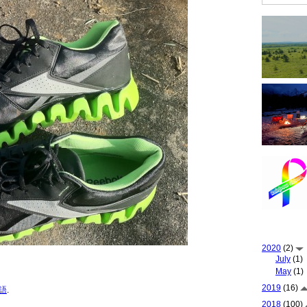
2020
(2)
July
(1)
May
(1)
2019
(16)
語
.
2018
(100)