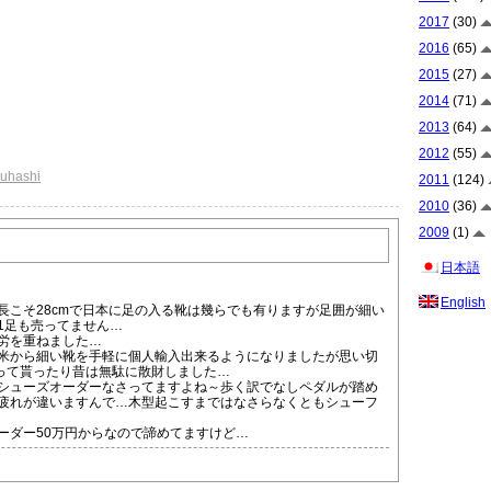
2017
(30)
2016
(65)
2015
(27)
2014
(71)
2013
(64)
2012
(55)
suhashi
2011
(124)
2010
(36)
2009
(1)
日本語
English
長こそ28cmで日本に足の入る靴は幾らでも有りますが足囲が細い
1足も売ってません…
労を重ねました…
米から細い靴を手軽に個人輸入出来るようになりましたが思い切
作って貰ったり昔は無駄に散財しました…
シューズオーダーなさってますよね～歩く訳でなしペダルが踏め
疲れが違いますんで…木型起こすまではなさらなくともシューフ
ーダー50万円からなので諦めてますけど…