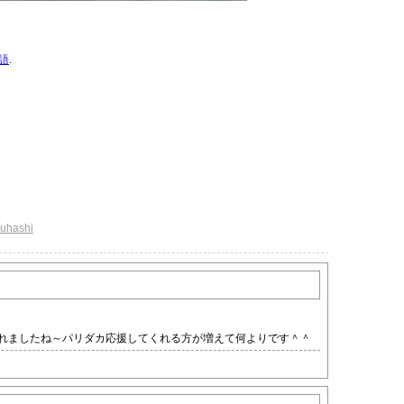
語
.
suhashi
れましたね～パリダカ応援してくれる方が増えて何よりです＾＾