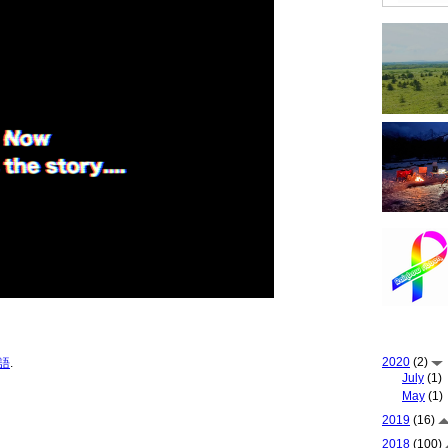
2020
(2)
語
.
July
(1)
May
(1)
2019
(16)
2018
(100)