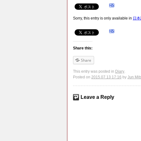
Sorry, this entry is only available in
日本
Share this:
Share
This entry was posted in
Diary
.
Posted on
2015.07.13 17:16
by
Jun Mit
Leave a Reply