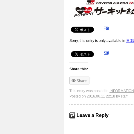
Sorry, this entry is only available in
日本
Share this:
Share
This entry was posted in
INFORMATION
Posted on
2016.06.11 22:18
by
staff
Leave a Reply