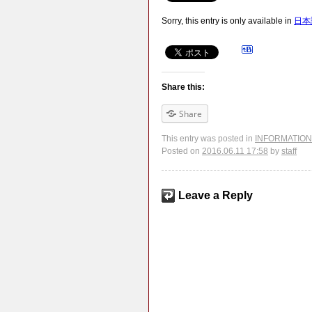
Sorry, this entry is only available in
日本
Share this:
Share
This entry was posted in
INFORMATION
Posted on
2016.06.11 17:58
by
staff
Leave a Reply