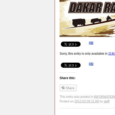
Sorry, this entry is only available in
日本
Share this:
Share
This entry was posted in
INFORMATION
Posted on
2013.02.26 11:08
by
staff