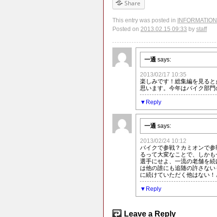
Share
This entry was posted in
INFORMATION
Posted on
2013.02.15 09:33
by
staff
一通
says:
2013/02/17 10:35
楽しみです！総集編を見ると
思います。今年はバイク部門
Reply
一通
says:
2013/02/24 10:12
バイクで参戦？カミオンで参
るって大変なことで、しかも
選手にせよ、一流の老舗を続
は他の誰にも追随の許さない
に続けていただく他はない！
Reply
Leave a Reply