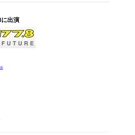
FMに出演
語
.
.