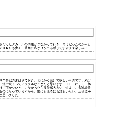
.
点だったダカールの情報がつながって行き、そうだったのか～と
のＨＲＣも参加！番組に広がりが出る感じでますます楽しみ！
戦？参戦の形はさておき、とにかく続けて欲しいものです。続け
一流で続くってミラクルなことだと思います。ＴＬＣにしろ三橋
けて頂かないと、いなかったら喪失感大きいですよ～。参戦経験
ものになっていますから、前にも後ろにも誰もいない、三橋選手
と思いました。