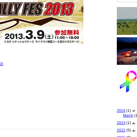
語
.
2024
(1)
.
March
(1
2023
(1)
2022
(5)