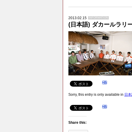
2013.02.15
INFORMATION
(日本語) ダカールラリー2
Sorry, this entry is only available in
日本
Share this: