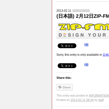
2013.02.11
INFORMATION
(日本語) 2月12日ZIP-
Sorry, this entry is only available in
日本
Share this:
Share
This entry was posted in
INFORMATION
Posted on
2013.02.11 08:44
by
staff