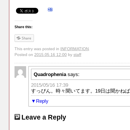
Share this:
Share
This entry was posted in
INFORMATION
.
Posted on
2015.05.16 12:00
by
staff
Quadrophenia
says:
2015/05/16 17:39
すっぴん。時々聞いてます。19日は聞かね
Reply
Leave a Reply