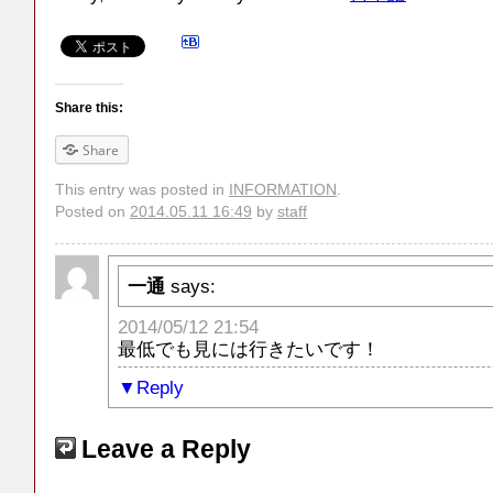
Share this:
Share
This entry was posted in
INFORMATION
.
Posted on
2014.05.11 16:49
by
staff
一通
says:
2014/05/12 21:54
最低でも見には行きたいです！
Reply
Leave a Reply