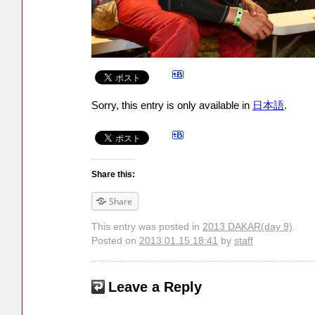
Sorry, this entry is only available in
日本語
.
Share this:
Share
This entry was posted in
2013 DAKAR(day 9)
.
Posted on
2013.01.15 18:41
by
staff
Leave a Reply