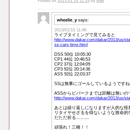
Posted on
2013.01.15 11:29
by
staff
wheelie_y
says:
2013/01/15 11:46
ライブタイミングで見てみると
http://www.dakar.com/dakar/2013/us/stag
ss-cars-time.html
DSS 50位 10:05:30
CP1 44位 10:46:53
CP2 37位 12:04:09
CP3 92位 20:14:36
ASS 92位 22:03:37
SSは無事にゴールしているようですね
ASSからビバークまでは距離は無いの
http://www.dakar.com/dakar/2013/us/sta
あとは繰り返しになりますが人的な怪
リタイヤせざるを得ないような致命的
だただ祈る………
頑張れ！三橋！！