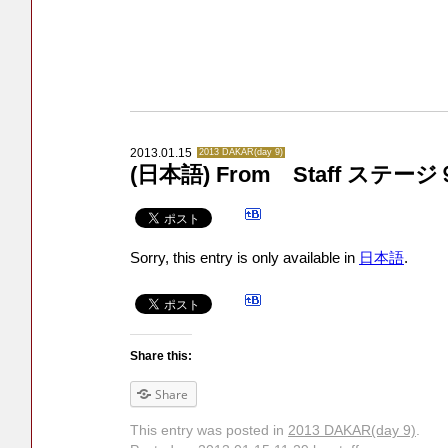
2013.01.15
2013 DAKAR(day 9)
(日本語) From Staff ステー
Sorry, this entry is only available in
日本語
.
Share this:
Share
This entry was posted in
2013 DAKAR(day 9)
.