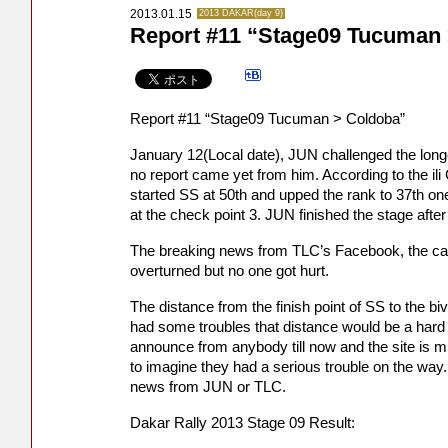
2013.01.15
2013 DAKAR(day 9)
Report #11 “Stage09 Tucuman
Report #11 “Stage09 Tucuman > Coldoba”
January 12(Local date), JUN challenged the longe
no report came yet from him. According to the i
started SS at 50th and upped the rank to 37th o
at the check point 3. JUN finished the stage after
The breaking news from TLC’s Facebook, the car
overturned but no one got hurt.
The distance from the finish point of SS to the bivo
had some troubles that distance would be a hard
announce from anybody till now and the site is mid
to imagine they had a serious trouble on the way.
news from JUN or TLC.
Dakar Rally 2013 Stage 09 Result: