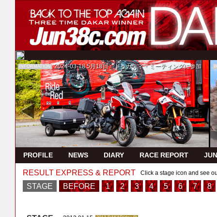
2024-03-18
5月18日 ドゥカティ・ミーティングに参加
INFORMATION
I
PROFILE
NEWS
DIARY
RACE REPORT
JUN
RESULT EXPRESS & REPORT
Click a stage icon and see ou
STAGE
BEFORE
1
2
3
4
5
6
7
8