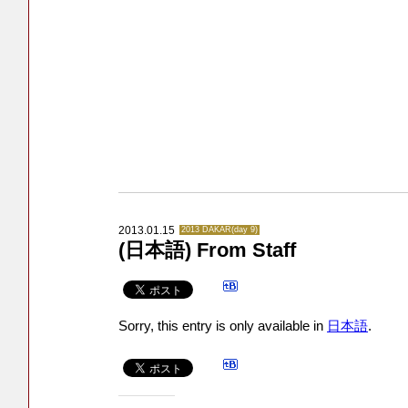
2013.01.15
2013 DAKAR(day 9)
(日本語) From Staff
Sorry, this entry is only available in
日本語
.