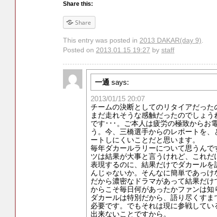
Share this:
Share
This entry was posted in
2013 DAKAR(day 9)
.
Posted on
2013.01.15 19:27
by
staff
一通
says:
2013/01/15 20:07
チームの決断としてのリタイアだったの
まだ走れそうな感触だったのでしょう
です･･･。ご本人は疲労の極致からお
う。今、三橋選手からのレポートを、
ートしにくいことだと思います。
毎年ダカールラリーについて思うんで
ツは結果が大事と言うけれど、これだ
表現するのに、結果だけでダカールを
んじゃないか。そんなに簡単であっけ
だから濃密なドラマがあって結果だけ
からこそ毎日何があったかファンは知
ダカールは特別だから、語り尽くすま
必要です。でもそれは現に参戦してい
出来ないことですから。