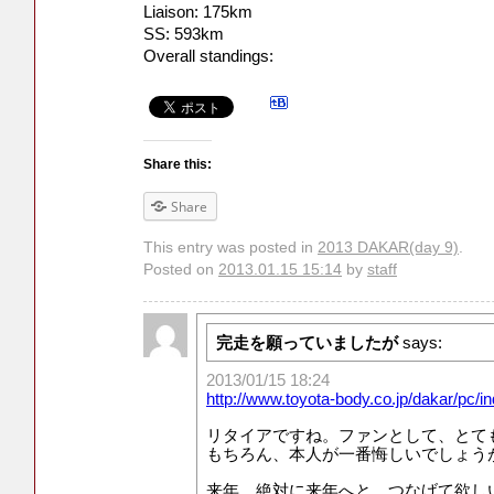
Liaison: 175km
SS: 593km
Overall standings:
Share this:
Share
This entry was posted in
2013 DAKAR(day 9)
.
Posted on
2013.01.15 15:14
by
staff
完走を願っていましたが
says:
2013/01/15 18:24
http://www.toyota-body.co.jp/dakar/pc/i
リタイアですね。ファンとして、とて
もちろん、本人が一番悔しいでしょう
来年、絶対に来年へと、つなげて欲し