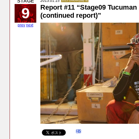
2013.01.15
2013 DAKAR(day 9)
Report #11 “Stage09 Tucuman
9
(continued report)”
prev
next