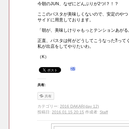
今朝のJUN、なぜにどんぶりが2つ!？！？
ここのパスタが美味しくないので、安定のやつ
サイドに用意しております。
「朝が、美味しけりゃもっとテンションあがる
正直、パスタは何がどうしてこうなった⁈って
私が出店をしてやりたいわ。
（K）
共有:
共有
カテゴリー:
2016 DAKAR(day 12)
投稿日:
2016.01.15 20:15
作成者:
Staff