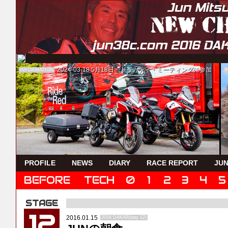
2024-03-18
5月18日 ドゥカティ・ミーティングに参加
INFORMATION
I
PROFILE
NEWS
DIARY
RACE REPORT
JUN
BEFORE
TECH
0
1
2
3
4
5
12
2016.01.15
2016 DAKAR(day 12)