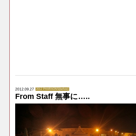
2012.09.27
2012 PHARAONS(before)
From Staff 無事に…..