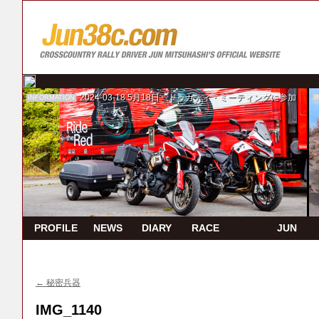
2024-03-18
5月18日 ドゥカティ・ミーティングに参加
INFORMATION
I
PROFILE
NEWS
DIARY
RACE
JUN
REPORT
TV
←
秘密兵器
IMG_1140