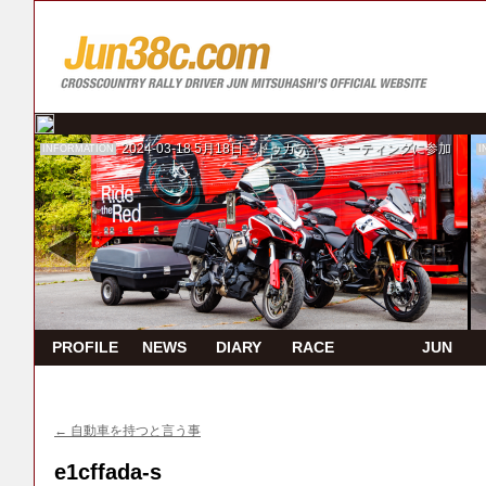
2024-03-18
5月18日 ドゥカティ・ミーティングに参加
INFORMATION
I
PROFILE
NEWS
DIARY
RACE
JUN
REPORT
TV
←
自動車を持つと言う事
e1cffada-s