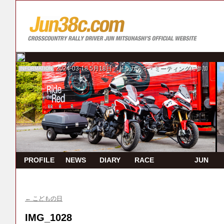
2024-03-18
5月18日 ドゥカティ・ミーティングに参加
INFORMATION
I
PROFILE
NEWS
DIARY
RACE
JUN
REPORT
TV
←
こどもの日
IMG_1028