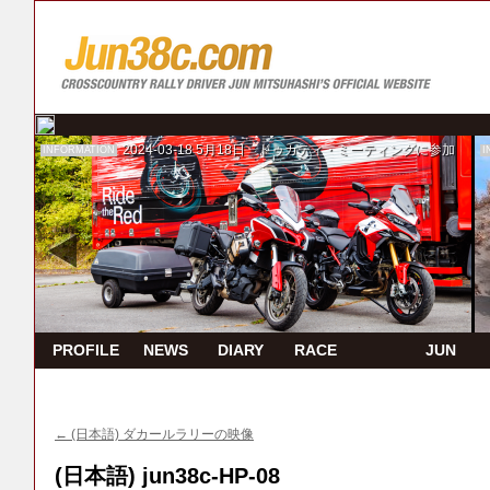
2024-03-18
5月18日 ドゥカティ・ミーティングに参加
INFORMATION
I
PROFILE
NEWS
DIARY
RACE
JUN
REPORT
TV
←
(日本語) ダカールラリーの映像
(日本語) jun38c-HP-08