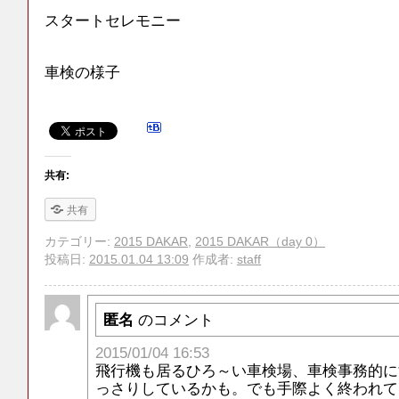
スタートセレモニー
車検の様子
共有:
共有
カテゴリー:
2015 DAKAR
,
2015 DAKAR（day 0）
投稿日:
2015.01.04 13:09
作成者:
staff
匿名
のコメント
2015/01/04 16:53
飛行機も居るひろ～い車検場、車検事務的に
っさりしているかも。でも手際よく終われて