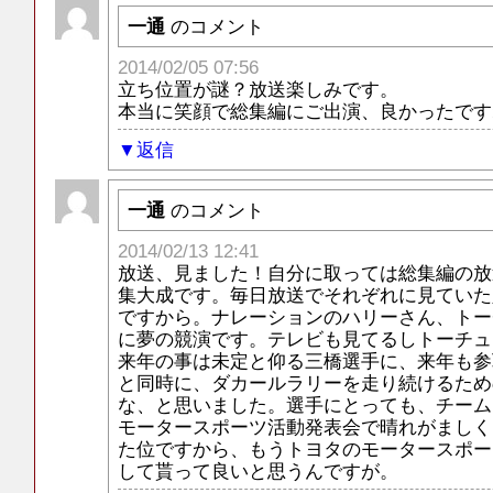
一通
のコメント
2014/02/05 07:56
立ち位置が謎？放送楽しみです。
本当に笑顔で総集編にご出演、良かったです
返信
一通
のコメント
2014/02/13 12:41
放送、見ました！自分に取っては総集編の放
集大成です。毎日放送でそれぞれに見ていた
ですから。ナレーションのハリーさん、トー
に夢の競演です。テレビも見てるしトーチュ
来年の事は未定と仰る三橋選手に、来年も参
と同時に、ダカールラリーを走り続けるため
な、と思いました。選手にとっても、チーム
モータースポーツ活動発表会で晴れがましく
た位ですから、もうトヨタのモータースポー
して貰って良いと思うんですが。