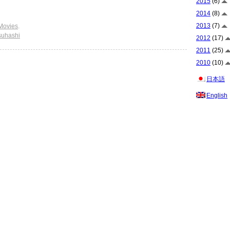
2015
(6)
2014
(8)
2013
(7)
Movies
.
suhashi
2012
(17)
2011
(25)
2010
(10)
日本語
English