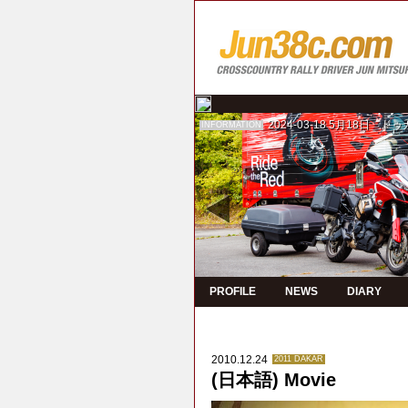
2024-03-18
5月18日 ド
INFORMATION
PROFILE
NEWS
DIARY
2010.12.24
2011 DAKAR
(日本語) Movie