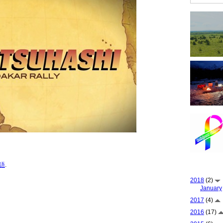
語
.
2018
(2)
January
2017
(4)
2016
(17)