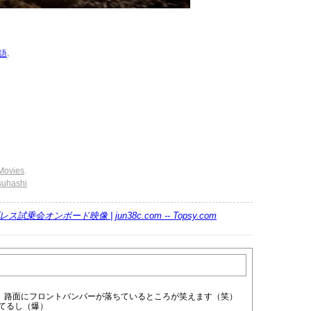
語
.
Movies
.
suhashi
TLCプレス試乗会オンボード映像 | jun38c.com -- Topsy.com
で、路面にフロントバンパーが落ちているところが笑えます（笑）
てるし（爆）