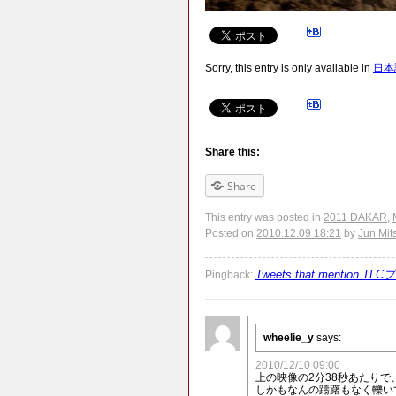
Sorry, this entry is only available in
日本
Share this:
Share
This entry was posted in
2011 DAKAR
,
Posted on
2010.12.09 18:21
by
Jun Mit
Tweets that mention 
Pingback:
wheelie_y
says:
2010/12/10 09:00
上の映像の2分38秒あたり
しかもなんの躊躇もなく轢い